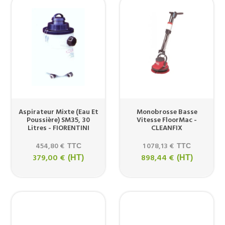
Aspirateur Mixte (eau Et
Monobrosse Basse
Poussière) SM35, 30
Vitesse FloorMac -
Litres - FIORENTINI
CLEANFIX
454,80 €
1 078,13 €
TTC
TTC
379,00 €
898,44 €
(HT)
(HT)