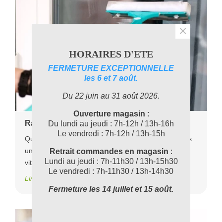
×
HORAIRES D'ETE
FERMETURE EXCEPTIONNELLE
les 6 et 7 août.
Du 22 juin au 31 août 2026.
Ouverture magasin
:
Raclette vitre pro : des vitres sans défaut
Du lundi au jeudi : 7h-12h / 13h-16h
Le vendredi : 7h-12h / 13h-15h
Qui n’a jamais lutté contre les traînées rebelles après
un passage de raclette sur les vitres ? 😤 La raclette
Retrait commandes en magasin
:
Lundi au jeudi : 7h-11h30 / 13h-15h30
vitre...
Le vendredi : 7h-11h30 / 13h-14h30
Lire la suite
Fermeture les 14 juillet et 15 août.