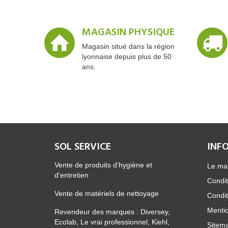
MAGASIN PHYSIQUE
Magasin situé dans la région
lyonnaise depuis plus de 50
ans.
SOL SERVICE
INF
Vente de produits d’hygiène et
Le ma
d’entretien
Condit
Vente de matériels de nettoyage
Condit
Mentio
Revendeur des marques : Diversey,
Ecolab, Le vrai professionnel, Kiehl,
Sitem