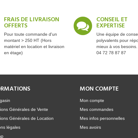
FRAIS DE LIVRAISON
CONSEIL ET
OFFERTS
EXPERTISE
Pour toute commande d'un
Une équipe de consei
montant > 250 HT (Hors
polyvalents pour rép
matériel en location et livraison
mieux à vos besoins.
en étage)
04 72 78 87 87
ORMATIONS
MON COMPTE
gasin
Mon compte
ions Générales de Vente
Mes commandes
ions Générales de Location
Mes infos personnelles
ns légales
Mes avoirs
ap