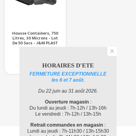
Housse Containers, 750
Litres, 30 Microns - Lot
De 50 Sacs - J&M PLAST
×
41,99 €
TTC
34,99 €
(HT)
HORAIRES D'ETE
FERMETURE EXCEPTIONNELLE
les 6 et 7 août.
Affichage 1-1 de 1 article(s)
Du 22 juin au 31 août 2026.
1
Ouverture magasin
:
Du lundi au jeudi : 7h-12h / 13h-16h
Le vendredi : 7h-12h / 13h-15h
Retrait commandes en magasin
:
Lundi au jeudi : 7h-11h30 / 13h-15h30