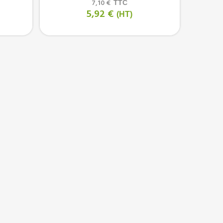
7,10 €
TTC
5,92 €
(HT)