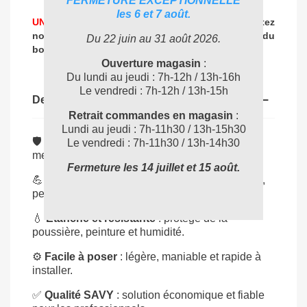
FERMETURE EXCEPTIONNELLE
les 6 et 7 août.
UNE PROBLEMATIQUE DE NETTOYAGE ?
Contactez
nos experts
pour vous accompagner dans
le choix du
Du 22 juin au 31 août 2026.
04 72 78 87 87
bon produit
:
Ouverture magasin
:
Du lundi au jeudi : 7h-12h / 13h-16h
Le vendredi : 7h-12h / 13h-15h
Description
Retrait commandes en magasin
:
Lundi au jeudi : 7h-11h30 / 13h-15h30
🛡️
Protection optimale
: couvre sols, murs et
Le vendredi : 7h-11h30 / 13h-14h30
meubles contre projections.
Fermeture les 14 juillet et 15 août.
💪
Surface large 20 m²
: parfaite pour chantiers,
peinture ou rénovation.
💧
Étanche et résistante
: protège de la
poussière, peinture et humidité.
⚙️
Facile à poser
: légère, maniable et rapide à
installer.
✅
Qualité SAVY
: solution économique et fiable