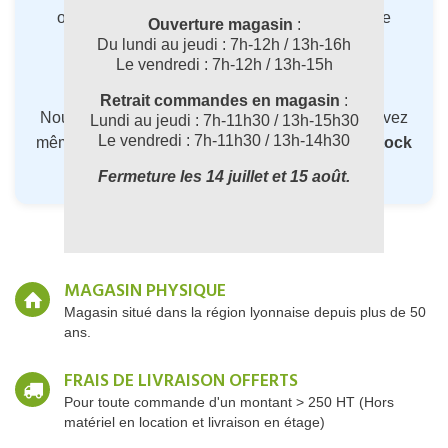
orientent vers la
meilleure solution
selon votre
Ouverture magasin
:
usage et vos contraintes.
Du lundi au jeudi : 7h-12h / 13h-16h
Le vendredi : 7h-12h / 13h-15h
?
Appelez-nous au 04 72 78 87 87
Retrait commandes en magasin
:
Nous vous conseillons gratuitement, et vous pouvez
Lundi au jeudi : 7h-11h30 / 13h-15h30
Le vendredi : 7h-11h30 / 13h-14h30
même
commander les articles en rupture de stock
directement par téléphone.
Fermeture les 14 juillet et 15 août.
MAGASIN PHYSIQUE
Magasin situé dans la région lyonnaise depuis plus de 50
ans.
FRAIS DE LIVRAISON OFFERTS
Pour toute commande d'un montant > 250 HT (Hors
matériel en location et livraison en étage)