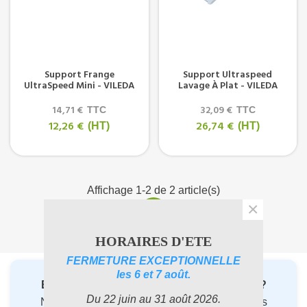
Support Frange
Support Ultraspeed
UltraSpeed Mini - VILEDA
Lavage À Plat - VILEDA
14,71 €
32,09 €
TTC
TTC
12,26 €
26,74 €
(HT)
(HT)
Affichage 1-2 de 2 article(s)
×
1
HORAIRES D'ETE
FERMETURE EXCEPTIONNELLE
les 6 et 7 août.
Besoin d’un conseil avant de commander ?
Du 22 juin au 31 août 2026.
Nos
experts en entretien professionnel
vous