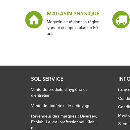
MAGASIN PHYSIQUE
Magasin situé dans la région
lyonnaise depuis plus de 50
ans.
SOL SERVICE
INF
Vente de produits d’hygiène et
Le ma
d’entretien
Condit
Vente de matériels de nettoyage
Condit
Mentio
Revendeur des marques : Diversey,
Ecolab, Le vrai professionnel, Kiehl,
Sitem
ect...