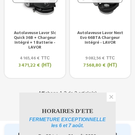
Autolaveuse Lavor Slc
Autolaveuse Lavor Next
Quick 36B + Chargeur
Evo 66BTA Chargeur
Intégré + 1 Batterie -
Intégré - LAVOR
LAVOR
4 165,46 €
9 082,56 €
TTC
TTC
3 471,22 €
7 568,80 €
(HT)
(HT)
Affichage 1-2 de 2 article(s)
×
1
HORAIRES D'ETE
FERMETURE EXCEPTIONNELLE
les 6 et 7 août.
Besoin d’un conseil avant de commander ?