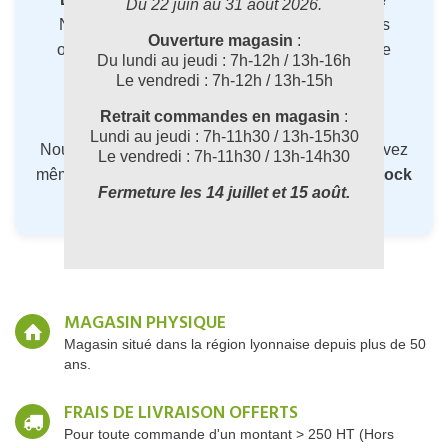
Du 22 juin au 31 août 2026.
Nos
experts en entretien professionnel
vous
Ouverture magasin
:
orientent vers la
meilleure solution
selon votre
Du lundi au jeudi : 7h-12h / 13h-16h
usage et vos contraintes.
Le vendredi : 7h-12h / 13h-15h
Retrait commandes en magasin
:
?
Appelez-nous au 04 72 78 87 87
Lundi au jeudi : 7h-11h30 / 13h-15h30
Nous vous conseillons gratuitement, et vous pouvez
Le vendredi : 7h-11h30 / 13h-14h30
même
commander les articles en rupture de stock
Fermeture les 14 juillet et 15 août.
directement par téléphone.
MAGASIN PHYSIQUE
Magasin situé dans la région lyonnaise depuis plus de 50
ans.
FRAIS DE LIVRAISON OFFERTS
Pour toute commande d'un montant > 250 HT (Hors