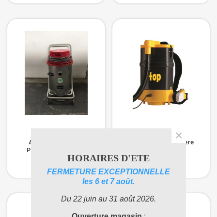
×
Aspirateur Eau Et
Aspirateur Poussière
Poussière SM45, 50
Dorsal TOP
HORAIRES D'ETE
Litres B1
FERMETURE EXCEPTIONNELLE
les 6 et 7 août.
Du 22 juin au 31 août 2026.
Ouverture magasin
: