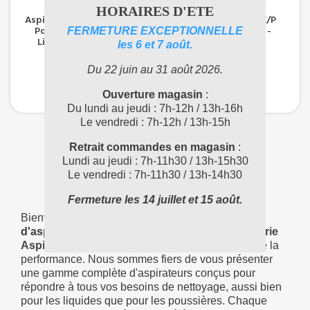
HORAIRES D'ETE
Aspirateur Mixte (eau Et
Aspirateur Lavor E/P
Poussière) SM55B, 55
Windy 265PF PVC -
FERMETURE EXCEPTIONNELLE
Litres - FIORENTINI
LAVOR
les 6 et 7 août.
918,38 €
630,05 €
TTC
TTC
Du 22 juin au 31 août 2026.
765,32 €
525,04 €
(HT)
(HT)
Ouverture magasin
:
Du lundi au jeudi : 7h-12h / 13h-16h
Le vendredi : 7h-12h / 13h-15h
Retrait commandes en magasin
:
Affichage 1-8 de 8 article(s)
Lundi au jeudi : 7h-11h30 / 13h-15h30
1
Le vendredi : 7h-11h30 / 13h-14h30
Fermeture les 14 juillet et 15 août.
Bienvenue dans notre univers dédié à la
vente
d'aspirateurs eau et poussière de notre
catégorie
Aspirateur Professionnel
, où la qualité rencontre la
performance. Nous sommes fiers de vous présenter
une gamme complète d'aspirateurs conçus pour
répondre à tous vos besoins de nettoyage, aussi bien
pour les liquides que pour les poussières. Chaque