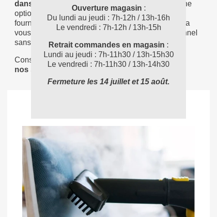
dans l'achat d'un équipement.
La location est une
Ouverture magasin
:
option pratique, d'autant plus que de nombreux
Du lundi au jeudi : 7h-12h / 13h-16h
fournisseurs proposent la livraison à domicile. Cela
Le vendredi : 7h-12h / 13h-15h
vous permet de bénéficier d'un matériel professionnel
sans les coûts d'acquisition et de maintenance.
Retrait commandes en magasin
:
Lundi au jeudi : 7h-11h30 / 13h-15h30
Consultez également
la page de
Le vendredi : 7h-11h30 / 13h-14h30
nos shampouineuses canapés.
Fermeture les 14 juillet et 15 août.
ARTICLES SIMILAIRES