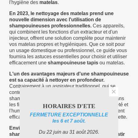
l'hygiène des
matelas
.
En 2023, le nettoyage des matelas prend une
nouvelle dimension avec l'utilisation de
shampouineuses professionnelles.
Ces appareils,
qui combinent les fonctions d'un extracteur et d'un
injecteur, offrent une solution complète pour maintenir
vos matelas propres et hygiéniques. Que ce soit pour
un usage domestique ou professionnel, ce guide vous
fournira les astuces essentielles pour choisir et utiliser
efficacement une
shampouineuse tapis
ou matelas.
L'un des avantages majeurs d'une shampouineuse
est sa capacité à nettoyer en profondeur.
Contrairement à un aspirateur traditionnel, qui se
×
contente d'éliminer la poussière en surface, la
shampouineuse injecte une solution nettoyante dans
les fibres du matelas, puis l'extracteur retire la saleté et
HORAIRES D'ETE
l'humidité accumulées. Cette méthode est également
FERMETURE EXCEPTIONNELLE
efficace pour les canapés, tapis, et même la moquette.
les 6 et 7 août.
Envisagez la possibilité de louer une
Du 22 juin au 31 août 2026.
shampouineuse si vous ne souhaitez pas investir