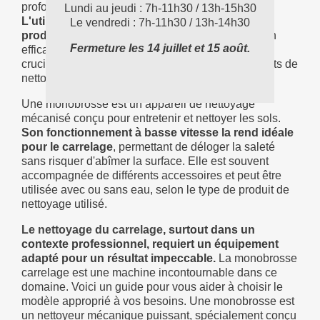
profondeur sans endommager le carrelage.
Lundi au jeudi : 7h-11h30 / 13h-15h30
L'utilisation de l'eau en combinaison avec des
Le vendredi : 7h-11h30 / 13h-14h30
produits de nettoyage
spécifiques augmente son
Fermeture les 14 juillet et 15 août.
efficacité, tout en restant économique, un aspect
crucial quand on considère le prix des équipements de
nettoyage professionnels.
Une monobrosse est un appareil de nettoyage
mécanisé conçu pour entretenir et nettoyer les sols.
Son fonctionnement à basse vitesse la rend idéale
pour le carrelage
, permettant de déloger la saleté
sans risquer d'abîmer la surface. Elle est souvent
accompagnée de différents accessoires et peut être
utilisée avec ou sans eau, selon le type de produit de
nettoyage utilisé.
Le nettoyage du carrelage
, surtout dans un
contexte professionnel, requiert un équipement
adapté pour un résultat impeccable.
La monobrosse
carrelage est une machine incontournable dans ce
domaine. Voici un guide pour vous aider à choisir le
modèle approprié à vos besoins. Une monobrosse est
un nettoyeur mécanique puissant, spécialement conçu