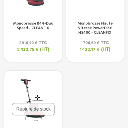
Monobrosse R44-Duo
Monobrosse Haute
Speed - CLEANFIX
Vitesse PowerDisc
HS400 - CLEANFIX
2 916,90 €
1 706,60 €
TTC
TTC
2 430,75 €
1 422,17 €
(HT)
(HT)
Rupture de stock