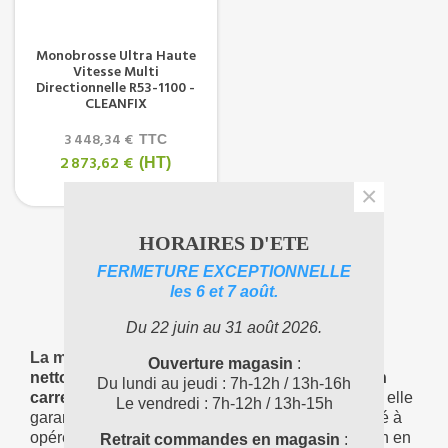
Monobrosse Ultra Haute
Vitesse Multi
Directionnelle R53-1100 -
CLEANFIX
3 448,34 €
TTC
2 873,62 €
(HT)
×
HORAIRES D'ETE
Affichage 1-5 de 5 article(s)
FERMETURE EXCEPTIONNELLE
1
les 6 et 7 août.
Du 22 juin au 31 août 2026.
La monobrosse est un outil essentiel
pour le
Ouverture magasin
:
nettoyage efficace et professionnel des sols en
Du lundi au jeudi : 7h-12h / 13h-16h
carrelage.
Adaptée à différents types de surfaces, elle
Le vendredi : 7h-12h / 13h-15h
garantit un résultat impeccable grâce à sa capacité à
opérer à basse vitesse, permettant ainsi une action en
Retrait commandes en magasin
: