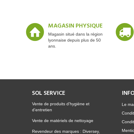
MAGASIN PHYSIQUE
Magasin situé dans la région
lyonnaise depuis plus de 50
ans.
SOL SERVICE
INF
Vente de produits d’hygiène et
Le ma
d’entretien
Condit
Vente de matériels de nettoyage
Condit
Mentio
Revendeur des marques : Diversey,