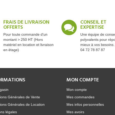
FRAIS DE LIVRAISON
CONSEIL ET
OFFERTS
EXPERTISE
Pour toute commande d'un
Une équipe de consei
montant > 250 HT (Hors
polyvalents pour rép
matériel en location et livraison
mieux à vos besoins.
en étage)
04 72 78 87 87
ORMATIONS
MON COMPTE
gasin
Mon compte
ions Générales de Vente
Mes commandes
ions Générales de Location
Mes infos personnelles
ns légales
Mes avoirs