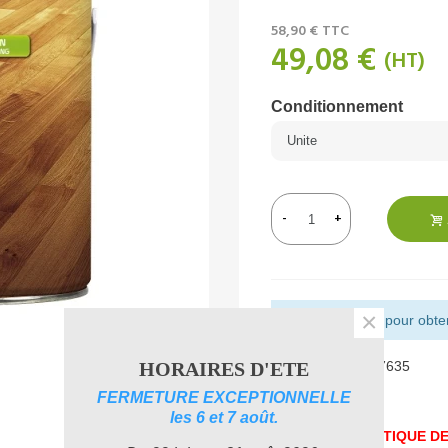
58,90 €
TTC
49,08 €
(HT)
Conditionnement
-
+
×
Montant restant pour obteni
HORAIRES D'ETE
Référence:
PL107635
Aimer
0
FERMETURE EXCEPTIONNELLE
les 6 et 7 août.
UNE PROBLEMATIQUE DE