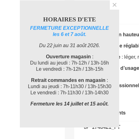
×
Description
HORAIRES D'ETE
FERMETURE EXCEPTIONNELLE
les 6 et 7 août.
🧹
Nettoyage en hauteu
Du 22 juin au 31 août 2026.
📏
Télescopique réglab
Ouverture magasin
:
💪
PVC robuste
: léger, 
Du lundi au jeudi : 7h-12h / 13h-16h
🔄
Polyvalence d’usag
Le vendredi : 7h-12h / 13h-15h
hauteur.
Retrait commandes en magasin
:
🏢
Usage professionne
Lundi au jeudi : 7h-11h30 / 13h-15h30
collectivités.
Le vendredi : 7h-11h30 / 13h-14h30
Fermeture les 14 juillet et 15 août.
Documents joints
1748421_FT