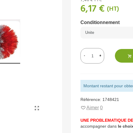
7,40 €
TTC
6,17 €
(HT)
Conditionnement
-
+
Montant restant pour obteni
Référence:
1748421
Aimer
0
UNE PROBLEMATIQUE DE
accompagner dans
le choi