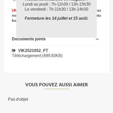
Lundi au jeudi : 7h-11h30 / 13h-15h30
Le vendredi : 7h-11h30 / 13h-14h30
UNE PROBLEMATIQUE DE NETTOYAGE ?
Contactez
nos experts
pour vous accompagner dans
le choix du
Fermeture les 14 juillet et 15 août.
04 72 78 87 87
bon produit
:
Documents joints
VIK2521052_FT
Téléchargement (499.93KB)
VOUS POUVEZ AUSSI AIMER
Pas d'objet