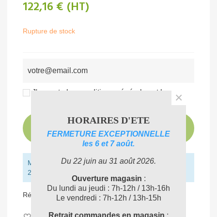
122,16 €
(HT)
Rupture de stock
J'accepte les conditions générales et la
×
politique de confidentialité
HORAIRES D'ETE
PRÉVENEZ-MOI LORSQUE LE PRODUIT
EST DISPONIBLE
FERMETURE EXCEPTIONNELLE
les 6 et 7 août.
Du 22 juin au 31 août 2026.
Montant restant pour obtenir la livraison gratuite :
250,00 € (HT)
Ouverture magasin
:
Du lundi au jeudi : 7h-12h / 13h-16h
Référence:
VIK2521052
Le vendredi : 7h-12h / 13h-15h
Retrait commandes en magasin
:
Aimer
0