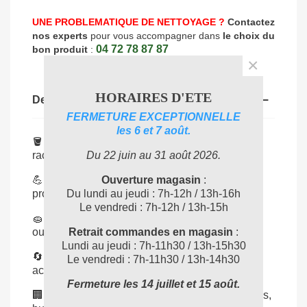
UNE PROBLEMATIQUE DE NETTOYAGE ?
Contactez
nos experts
pour vous accompagner dans
le choix du
04 72 78 87 87
bon produit
:
×
HORAIRES D'ETE
Description
FERMETURE EXCEPTIONNELLE
les 6 et 7 août.
🪣
Largeur 45 cm
: parfait pour mouilleurs et
raclettes grand format.
Du 22 juin au 31 août 2026.
💪
Robuste et durable
: conçu pour un usage
Ouverture magasin
:
professionnel intensif.
Du lundi au jeudi : 7h-12h / 13h-16h
Le vendredi : 7h-12h / 13h-15h
🧽
Grande capacité
: facilite le trempage des
outils de lavage vitres.
Retrait commandes en magasin
:
Lundi au jeudi : 7h-11h30 / 13h-15h30
🔄
Compatibilité Unger
: idéal avec les
Le vendredi : 7h-11h30 / 13h-14h30
accessoires de la même gamme.
Fermeture les 14 juillet et 15 août.
🏢
Usage polyvalent
: adapté aux vitriers, hôtels,