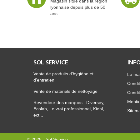
Magasin situé dans la région
lyonnaise depuis plus de 50
ans.
SOL SERVICE
INF
Vente de produits d’hygiène et
Le ma
d’entretien
Condit
Vente de matériels de nettoyage
Condit
Mentio
Revendeur des marques : Diversey,
Ecolab, Le vrai professionnel, Kiehl,
Sitem
ect...
© 2025 - Sol Service