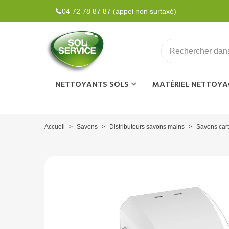
04 72 78 87 87 (appel non surtaxé)
NETTOYANTS SOLS
MATÉRIEL NETTOYA
Accueil
>
Savons
>
Distributeurs savons mains
>
Savons car