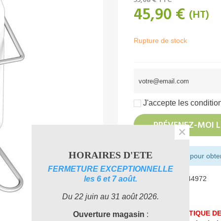
55,08 €
TTC
45,90 €
(HT)
Rupture de stock
J'accepte les condition
PRÉVENEZ-MOI L
×
HORAIRES D'ETE
Montant restant pour obteni
FERMETURE EXCEPTIONNELLE
les 6 et 7 août.
Référence:
JVD844972
Aimer
0
Du 22 juin au 31 août 2026.
UNE PROBLEMATIQUE DE
Ouverture magasin
: