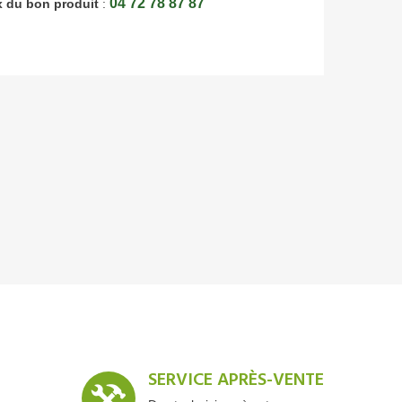
04 72 78 87 87
x du bon produit
:
SERVICE APRÈS-VENTE