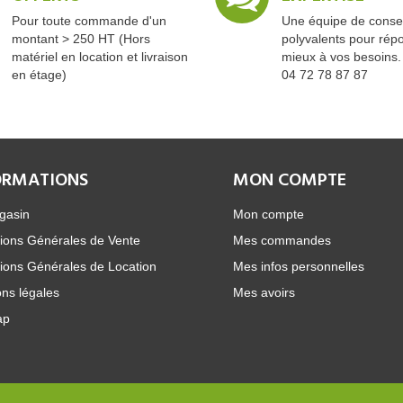
Pour toute commande d'un
Une équipe de consei
montant > 250 HT (Hors
polyvalents pour rép
matériel en location et livraison
mieux à vos besoins.
en étage)
04 72 78 87 87
ORMATIONS
MON COMPTE
gasin
Mon compte
ions Générales de Vente
Mes commandes
ions Générales de Location
Mes infos personnelles
ns légales
Mes avoirs
ap