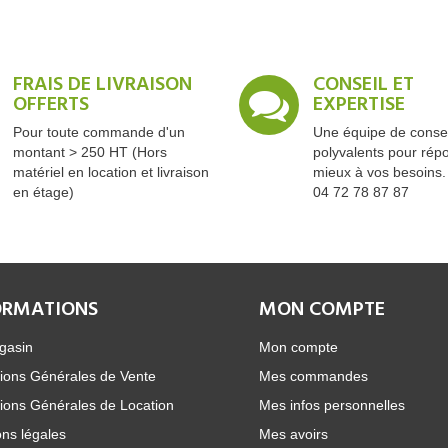
FRAIS DE LIVRAISON
CONSEIL ET
OFFERTS
EXPERTISE
Pour toute commande d'un
Une équipe de consei
montant > 250 HT (Hors
polyvalents pour rép
matériel en location et livraison
mieux à vos besoins.
en étage)
04 72 78 87 87
ORMATIONS
MON COMPTE
gasin
Mon compte
ions Générales de Vente
Mes commandes
ions Générales de Location
Mes infos personnelles
ns légales
Mes avoirs