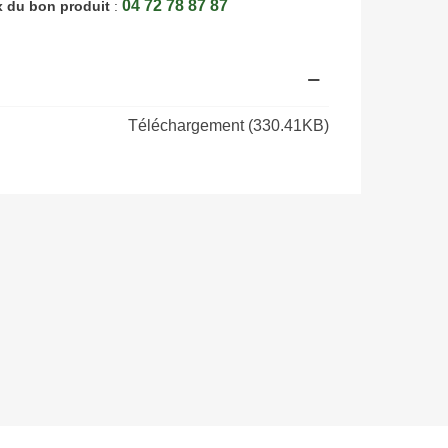
04 72 78 87 87
x du bon produit
:
Téléchargement (330.41KB)