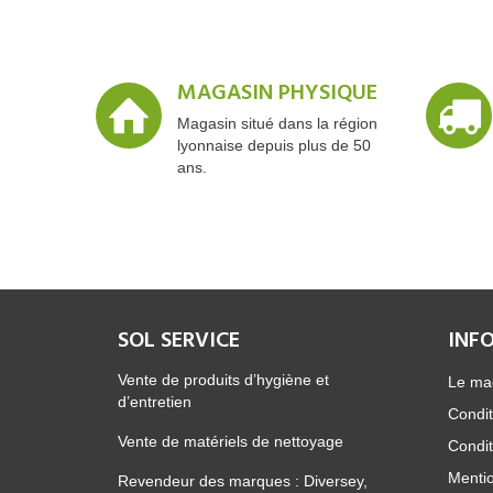
MAGASIN PHYSIQUE
Magasin situé dans la région
lyonnaise depuis plus de 50
ans.
SOL SERVICE
INF
Vente de produits d’hygiène et
Le ma
d’entretien
Condit
Vente de matériels de nettoyage
Condit
Mentio
Revendeur des marques : Diversey,