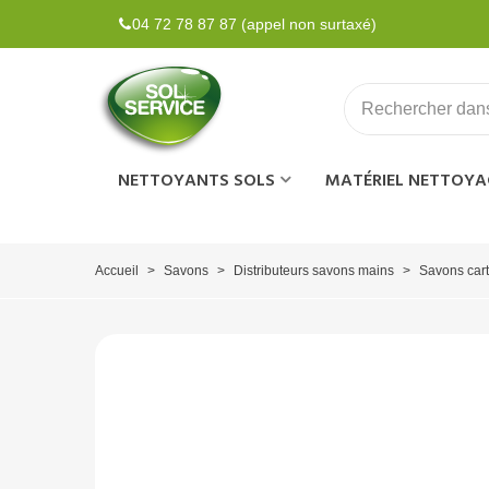
04 72 78 87 87 (appel non surtaxé)
NETTOYANTS SOLS
MATÉRIEL NETTOYA
Accueil
>
Savons
>
Distributeurs savons mains
>
Savons car