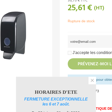
30,73 €
TTC
25,61 €
(HT)
Rupture de stock
J'accepte les condition
PRÉVENEZ-MOI L
×
Montant restant pour obteni
Référence:
KC7173
HORAIRES D'ETE
Aimer
0
FERMETURE EXCEPTIONNELLE
les 6 et 7 août.
UNE PROBLEMATIQUE DE