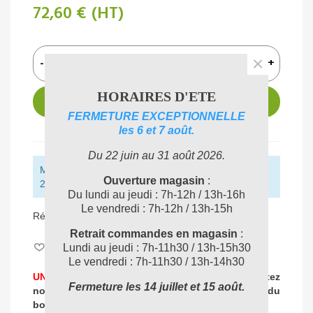
72,60 €
(HT)
×
-
+
HORAIRES D'ETE
AJOUTER AU PANIER
FERMETURE EXCEPTIONNELLE
les 6 et 7 août.
Du 22 juin au 31 août 2026.
Montant restant pour obtenir la livraison gratuite :
Ouverture magasin
:
250,00 € (HT)
Du lundi au jeudi : 7h-12h / 13h-16h
Le vendredi : 7h-12h / 13h-15h
Référence:
NIL107407297
Retrait commandes en magasin
:
Aimer
0
Lundi au jeudi : 7h-11h30 / 13h-15h30
Le vendredi : 7h-11h30 / 13h-14h30
UNE PROBLEMATIQUE DE NETTOYAGE ?
Contactez
Fermeture les 14 juillet et 15 août.
nos experts
pour vous accompagner dans
le choix du
04 72 78 87 87
bon produit
: