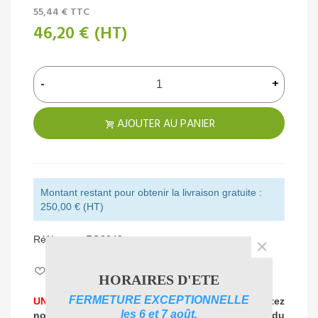
55,44 €
TTC
46,20 €
(HT)
-
+
AJOUTER AU PANIER
Montant restant pour obtenir la livraison gratuite :
250,00 € (HT)
Référence:
FO3340
×
Aimer
0
HORAIRES D'ETE
FERMETURE EXCEPTIONNELLE
UNE PROBLEMATIQUE DE NETTOYAGE ?
Contactez
les 6 et 7 août.
nos experts
pour vous accompagner dans
le choix du