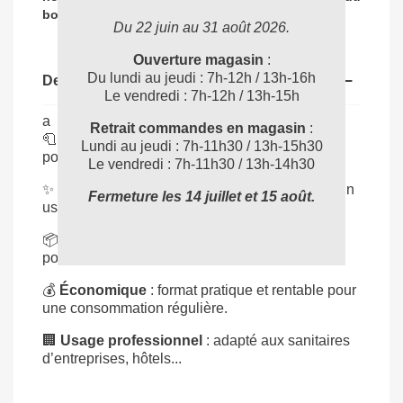
04 72 78 87 87
bon produit
:
Du 22 juin au 31 août 2026.
Ouverture magasin
:
Du lundi au jeudi : 7h-12h / 13h-16h
Description
Le vendredi : 7h-12h / 13h-15h
a
Retrait commandes en magasin
:
🧻
Confort premium
: papier doux et résistant
Lundi au jeudi : 7h-11h30 / 13h-15h30
pour une expérience agréable.
Le vendredi : 7h-11h30 / 13h-14h30
✨
2 plis de qualité
: épaisseur et solidité pour un
Fermeture les 14 juillet et 15 août.
usage quotidien fiable.
📦
Lot de 48 rouleaux
: grande capacité, idéal
pour collectivités et bureaux.
💰
Économique
: format pratique et rentable pour
une consommation régulière.
🏢
Usage professionnel
: adapté aux sanitaires
d’entreprises, hôtels...