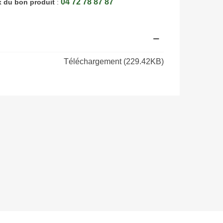
04 72 78 87 87
x du bon produit
:
Téléchargement (229.42KB)