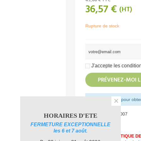
43,88 €
TTC
36,57 €
(HT)
Rupture de stock
J'accepte les condition
PRÉVENEZ-MOI L
×
Montant restant pour obteni
Référence:
132M007
HORAIRES D'ETE
Aimer
0
FERMETURE EXCEPTIONNELLE
les 6 et 7 août.
UNE PROBLEMATIQUE DE