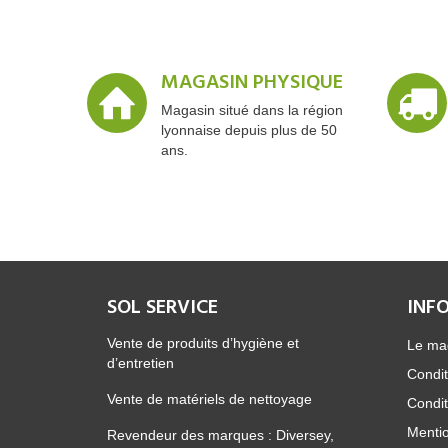
MAGASIN PHYSIQUE
Magasin situé dans la région
lyonnaise depuis plus de 50
ans.
SOL SERVICE
INF
Vente de produits d’hygiène et
Le ma
d’entretien
Condit
Vente de matériels de nettoyage
Condit
Mentio
Revendeur des marques : Diversey,