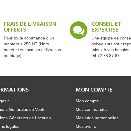
FRAIS DE LIVRAISON
CONSEIL ET
OFFERTS
EXPERTISE
Pour toute commande d'un
Une équipe de consei
montant > 250 HT (Hors
polyvalents pour rép
matériel en location et livraison
mieux à vos besoins.
en étage)
04 72 78 87 87
ORMATIONS
MON COMPTE
gasin
Mon compte
ions Générales de Vente
Mes commandes
ions Générales de Location
Mes infos personnelles
ns légales
Mes avoirs