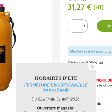
37,52 €
TTC
31,27 €
(HT)
-
+
Montant restant pour obteni
Référence:
BR566134
×
Aimer
0
HORAIRES D'ETE
UNE PROBLEMATIQUE DE
FERMETURE EXCEPTIONNELLE
accompagner dans
le choi
les 6 et 7 août.
Du 22 juin au 31 août 2026.
Documents joints
Ouverture magasin
: