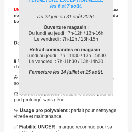
FERMETURE EXCEPTIONNELLE
les 6 et 7 août.
UNE PROBLEMATIQUE DE NETTOYAGE ?
Contactez
nos experts
pour vous accompagner dans
le choix du
Du 22 juin au 31 août 2026.
04 72 78 87 87
bon produit
:
Ouverture magasin
:
Du lundi au jeudi : 7h-12h / 13h-16h
Le vendredi : 7h-12h / 13h-15h
Description
Retrait commandes en magasin
:
Lundi au jeudi : 7h-11h30 / 13h-15h30
🧪
Protection renforcée
: résistent aux produits
Le vendredi : 7h-11h30 / 13h-14h30
chimiques et à l’humidité.
Fermeture les 14 juillet et 15 août.
💪
Néoprène haute qualité
: assure étanchéité,
souplesse et durabilité.
🤲
Confort supérieur
: doublure douce pour un
port prolongé sans gêne.
🧼
Usage pro polyvalent
: parfait pour nettoyage,
vitrerie et maintenance.
✅
Fiabilité UNGER
: marque reconnue pour sa