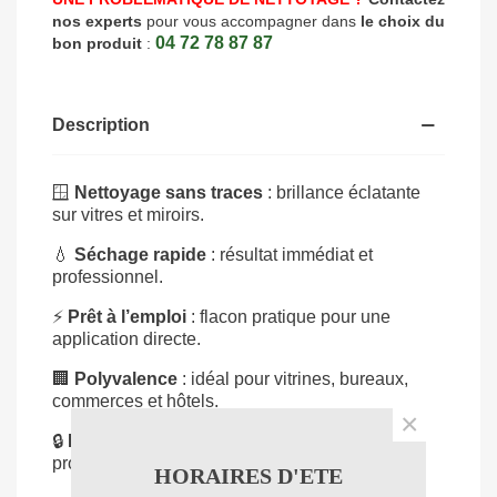
nos experts
pour vous accompagner dans
le choix du
04 72 78 87 87
bon produit
:
Description
🪟
Nettoyage sans traces
: brillance éclatante
sur vitres et miroirs.
💧
Séchage rapide
: résultat immédiat et
professionnel.
⚡
Prêt à l’emploi
: flacon pratique pour une
application directe.
🏢
Polyvalence
: idéal pour vitrines, bureaux,
commerces et hôtels.
×
🔒
Fiabilité Kiehl
: efficacité et qualité
professionnelle reconnues.
HORAIRES D'ETE