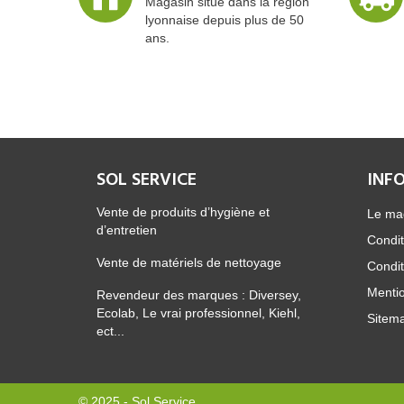
Magasin situé dans la région
lyonnaise depuis plus de 50
ans.
SOL SERVICE
INF
Vente de produits d’hygiène et
Le ma
d’entretien
Condit
Vente de matériels de nettoyage
Condit
Mentio
Revendeur des marques : Diversey,
Ecolab, Le vrai professionnel, Kiehl,
Sitem
ect...
© 2025 - Sol Service