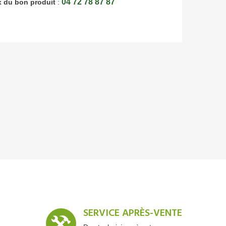
04 72 78 87 87
x du bon produit
:
SERVICE APRÈS-VENTE