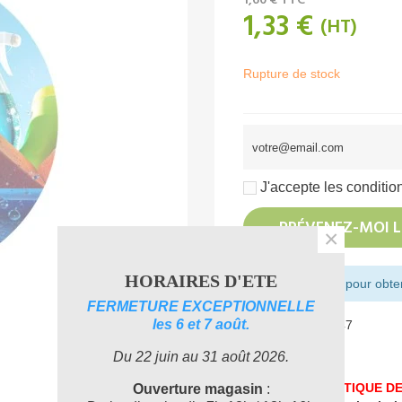
1,60 €
TTC
1,33 €
(HT)
Rupture de stock
J'accepte les condition
PRÉVENEZ-MOI L
×
HORAIRES D'ETE
Montant restant pour obteni
FERMETURE EXCEPTIONNELLE
les 6 et 7 août.
Référence:
210147
Aimer
0
Du 22 juin au 31 août 2026.
UNE PROBLEMATIQUE DE
Ouverture magasin
: