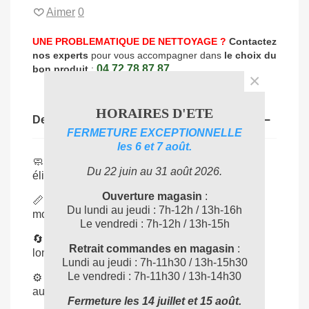
Aimer
0
UNE PROBLEMATIQUE DE NETTOYAGE ?
Contactez
nos experts
pour vous accompagner dans
le choix du
04 72 78 87 87
bon produit
:
×
HORAIRES D'ETE
Description
FERMETURE EXCEPTIONNELLE
les 6 et 7 août.
🧼
Nettoyage performant
: microfibres qui
Du 22 juin au 31 août 2026.
éliminent salissures et traces facilement.
Ouverture magasin
:
📏
Largeur 25 cm
: format idéal pour petites et
Du lundi au jeudi : 7h-12h / 13h-16h
moyennes surfaces vitrées.
Le vendredi : 7h-12h / 13h-15h
🔄
Réutilisable
: lavable en machine pour une
Retrait commandes en magasin
:
longue durée de vie.
Lundi au jeudi : 7h-11h30 / 13h-15h30
Le vendredi : 7h-11h30 / 13h-14h30
⚙️
Compatible UNGER
: s’adapte parfaitement
aux supports de mouilleurs de la marque.
Fermeture les 14 juillet et 15 août.