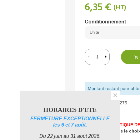
6,35 €
(HT)
Conditionnement
-
+
Montant restant pour obteni
×
Référence:
POD0275
HORAIRES D'ETE
Aimer
0
FERMETURE EXCEPTIONNELLE
les 6 et 7 août.
UNE PROBLEMATIQUE DE
accompagner dans
le choi
Du 22 juin au 31 août 2026.