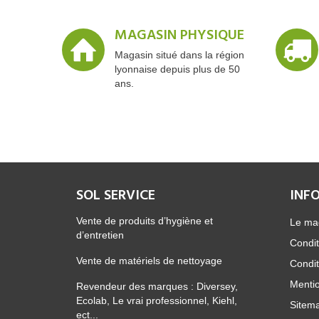
MAGASIN PHYSIQUE
Magasin situé dans la région
lyonnaise depuis plus de 50
ans.
SOL SERVICE
INF
Vente de produits d’hygiène et
Le ma
d’entretien
Condit
Vente de matériels de nettoyage
Condit
Mentio
Revendeur des marques : Diversey,
Ecolab, Le vrai professionnel, Kiehl,
Sitem
ect...