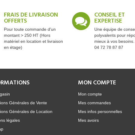
FRAIS DE LIVRAISON
CONSEIL ET
OFFERTS
EXPERTISE
Pour toute commande d'un
Une équipe de consei
montant > 250 HT (Hors
polyvalents pour rép
matériel en location et livraison
mieux à vos besoins.
en étage)
04 72 78 87 87
ORMATIONS
MON COMPTE
gasin
Mon compte
ions Générales de Vente
Mes commandes
ions Générales de Location
Mes infos personnelles
ns légales
Mes avoirs
ap