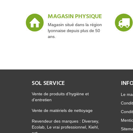
MAGASIN PHYSIQUE
Magasin situé dans la région
lyonnaise depuis plus de 50
ans.
SOL SERVICE
INF
Vente de produits d’hygiène et
Le ma
d’entretien
Condit
Vente de matériels de nettoyage
Condit
Mentio
Revendeur des marques : Diversey,
Ecolab, Le vrai professionnel, Kiehl,
Sitem