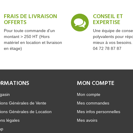
FRAIS DE LIVRAISON
CONSEIL ET
OFFERTS
EXPERTISE
Pour toute commande d'un
Une équipe de consei
montant > 250 HT (Hors
polyvalents pour rép
matériel en location et livraison
mieux à vos besoins.
en étage)
04 72 78 87 87
ORMATIONS
MON COMPTE
gasin
Mon compte
ions Générales de Vente
Mes commandes
ions Générales de Location
Mes infos personnelles
ns légales
Mes avoirs
ap