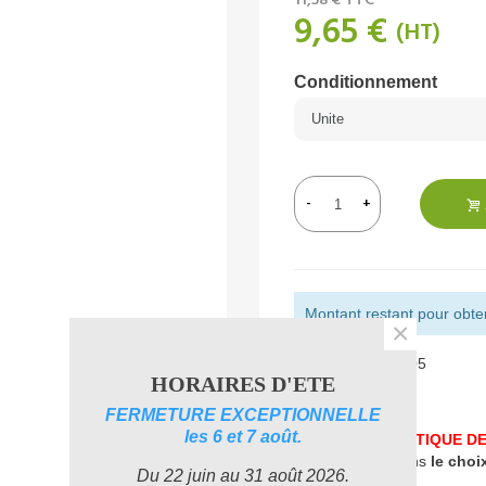
11,58 €
TTC
9,65 €
(HT)
Conditionnement
-
+
Montant restant pour obteni
×
Référence:
102605
HORAIRES D'ETE
Aimer
0
FERMETURE EXCEPTIONNELLE
les 6 et 7 août.
UNE PROBLEMATIQUE DE
accompagner dans
le choi
Du 22 juin au 31 août 2026.