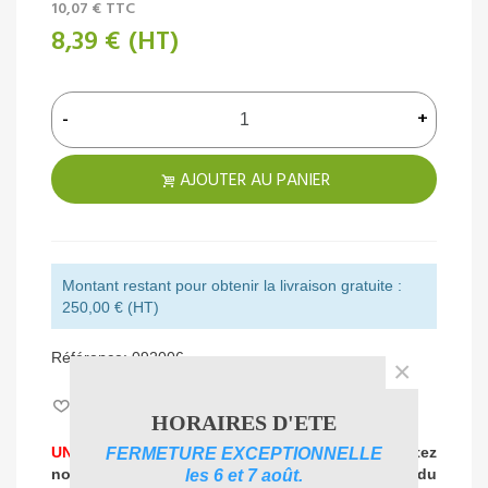
10,07 €
TTC
8,39 €
(HT)
-
+
AJOUTER AU PANIER
Montant restant pour obtenir la livraison gratuite :
250,00 € (HT)
Référence:
092006
×
Aimer
0
HORAIRES D'ETE
UNE PROBLEMATIQUE DE NETTOYAGE ?
Contactez
FERMETURE EXCEPTIONNELLE
nos experts
pour vous accompagner dans
le choix du
les 6 et 7 août.