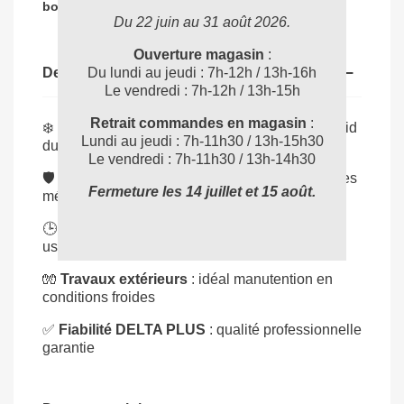
04 72 78 87 87
bon produit
:
Du 22 juin au 31 août 2026.
Ouverture magasin
:
Du lundi au jeudi : 7h-12h / 13h-16h
Description
Le vendredi : 7h-12h / 13h-15h
Retrait commandes en magasin
:
❄️
Isolation thermique
: mains protégées du froid
Lundi au jeudi : 7h-11h30 / 13h-15h30
durablement
Le vendredi : 7h-11h30 / 13h-14h30
🛡️
Robustesse élevée
: protection contre risques
Fermeture les 14 juillet et 15 août.
mécaniques
🕒
Confort longue durée
: réduit fatigue en
usage intensif
🧤
Travaux extérieurs
: idéal manutention en
conditions froides
✅
Fiabilité DELTA PLUS
: qualité professionnelle
garantie