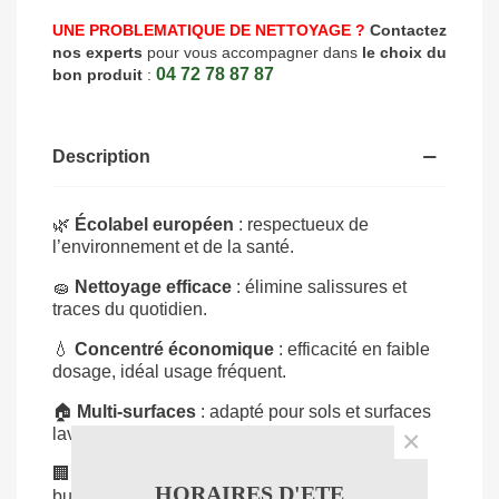
UNE PROBLEMATIQUE DE NETTOYAGE ?
Contactez
nos experts
pour vous accompagner dans
le choix du
04 72 78 87 87
bon produit
:
Description
🌿
Écolabel européen
: respectueux de
l’environnement et de la santé.
🧽
Nettoyage efficace
: élimine salissures et
traces du quotidien.
💧
Concentré économique
: efficacité en faible
dosage, idéal usage fréquent.
🏠
Multi-surfaces
: adapté pour sols et surfaces
×
lavables.
🏢
Usage professionnel
: parfait pour hôtels,
HORAIRES D'ETE
bureaux, écoles et collectivités.