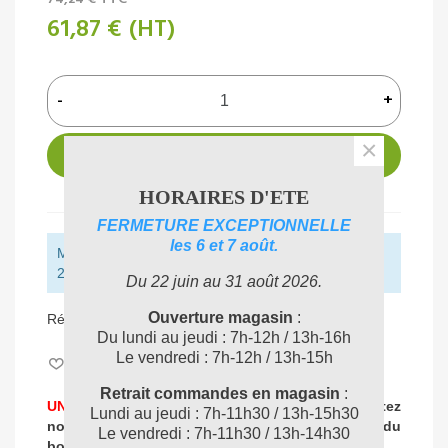
61,87 €
(HT)
-
+
×
AJOUTER AU PANIER
HORAIRES D'ETE
FERMETURE EXCEPTIONNELLE
les 6 et 7 août.
Montant restant pour obtenir la livraison gratuite :
250,00 € (HT)
Du 22 juin au 31 août 2026.
Ouverture magasin
:
Référence:
FO620943
Du lundi au jeudi : 7h-12h / 13h-16h
Le vendredi : 7h-12h / 13h-15h
Aimer
0
Retrait commandes en magasin
:
UNE PROBLEMATIQUE DE NETTOYAGE ?
Contactez
Lundi au jeudi : 7h-11h30 / 13h-15h30
nos experts
pour vous accompagner dans
le choix du
Le vendredi : 7h-11h30 / 13h-14h30
04 72 78 87 87
bon produit
: