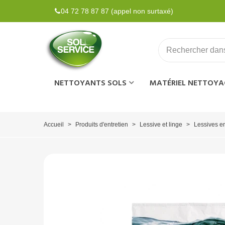
04 72 78 87 87 (appel non surtaxé)
NETTOYANTS SOLS
MATÉRIEL NETTOYA
Accueil
>
Produits d'entretien
>
Lessive et linge
>
Lessives e