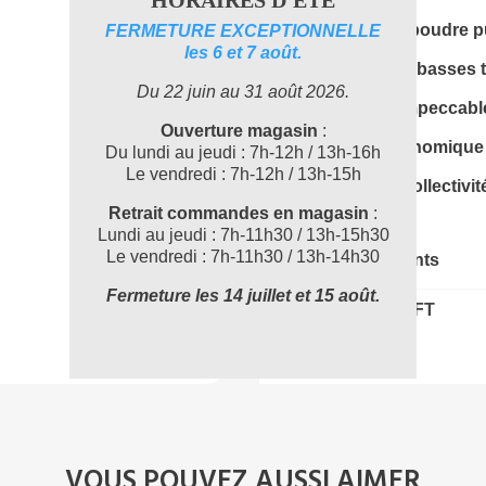
HORAIRES D'ETE
🧺
Lessive en poudre p
FERMETURE EXCEPTIONNELLE
les 6 et 7 août.
❄️
Efficace dès basses 
Du 22 juin au 31 août 2026.
🌟
Résultats impeccabl
Ouverture magasin
:
📦
Format économique 
Du lundi au jeudi : 7h-12h / 13h-16h
Le vendredi : 7h-12h / 13h-15h
🏥
Idéal pour collectivi
Retrait commandes en magasin
:
Lundi au jeudi : 7h-11h30 / 13h-15h30
Le vendredi : 7h-11h30 / 13h-14h30
Documents joints
Fermeture les 14 juillet et 15 août.
FO620283_FT
VOUS POUVEZ AUSSI AIMER