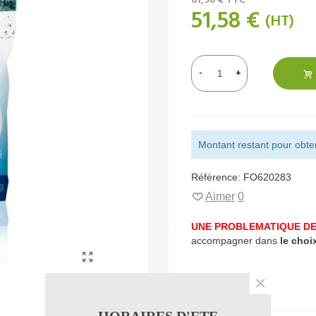
61,90 €
TTC
51,58 €
(HT)
-
+
Montant restant pour obteni
Référence:
FO620283
Aimer
0
UNE PROBLEMATIQUE DE
accompagner dans
le choi
×
Description