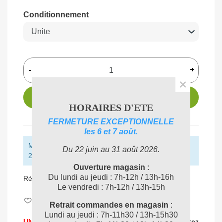
Conditionnement
-
+
×
AJOUTER AU PANIER
HORAIRES D'ETE
FERMETURE EXCEPTIONNELLE
les 6 et 7 août.
Montant restant pour obtenir la livraison gratuite :
Du 22 juin au 31 août 2026.
250,00 € (HT)
Ouverture magasin
:
Du lundi au jeudi : 7h-12h / 13h-16h
Référence:
VI174045
Le vendredi : 7h-12h / 13h-15h
Aimer
0
Retrait commandes en magasin
:
Lundi au jeudi : 7h-11h30 / 13h-15h30
UNE PROBLEMATIQUE DE NETTOYAGE ?
Contactez