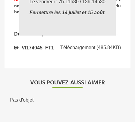
Le vendredi : 7h-11h30 / 13h-14h30
nos experts
pour vous accompagner dans
le choix du
04 72 78 87 87
bon produit
:
Fermeture les 14 juillet et 15 août.
Documents joints
Téléchargement (485.84KB)
VI174045_FT1
VOUS POUVEZ AUSSI AIMER
Pas d'objet