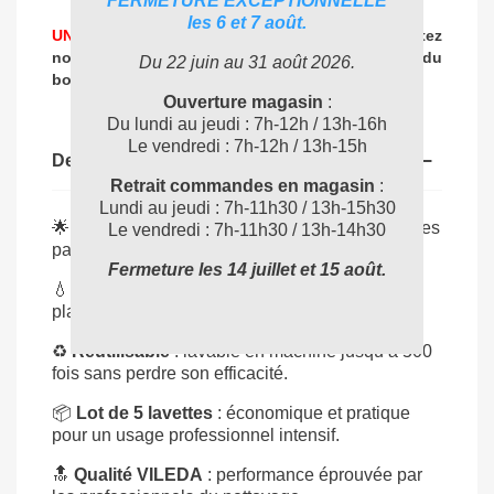
FERMETURE EXCEPTIONNELLE
les 6 et 7 août.
UNE PROBLEMATIQUE DE NETTOYAGE ?
Contactez
nos experts
pour vous accompagner dans
le choix du
Du 22 juin au 31 août 2026.
04 72 78 87 87
bon produit
:
Ouverture magasin
:
Du lundi au jeudi : 7h-12h / 13h-16h
Le vendredi : 7h-12h / 13h-15h
Description
Retrait commandes en magasin
:
Lundi au jeudi : 7h-11h30 / 13h-15h30
🌟
Technologie MicronQuick
: capture même les
Le vendredi : 7h-11h30 / 13h-14h30
particules microscopiques.
Fermeture les 14 juillet et 15 août.
💧
Ultra-absorbante
: idéale pour vitres, inox,
plastiques et surfaces lisses.
♻️
Réutilisable
: lavable en machine jusqu’à 500
fois sans perdre son efficacité.
📦
Lot de 5 lavettes
: économique et pratique
pour un usage professionnel intensif.
🔝
Qualité VILEDA
: performance éprouvée par