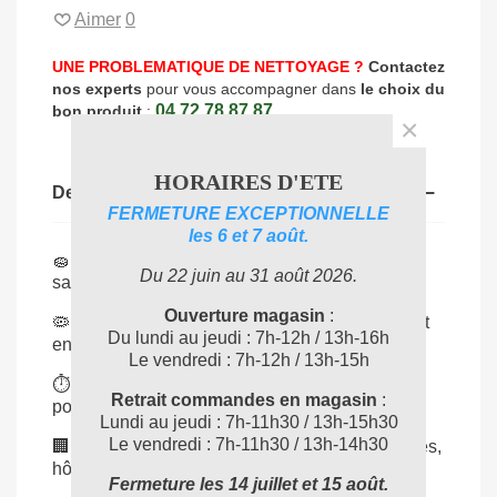
Aimer
0
UNE PROBLEMATIQUE DE NETTOYAGE ?
Contactez
nos experts
pour vous accompagner dans
le choix du
04 72 78 87 87
bon produit
:
×
HORAIRES D'ETE
Description
FERMETURE EXCEPTIONNELLE
les 6 et 7 août.
🧽
Prêtes à l’emploi
: gazes déjà imprégnées,
Du 22 juin au 31 août 2026.
sans préparation nécessaire.
Ouverture magasin
:
🦠
Hygiène renforcée
: nettoient et désinfectent
Du lundi au jeudi : 7h-12h / 13h-16h
en un seul geste.
Le vendredi : 7h-12h / 13h-15h
⏱
Gain de temps
: solution rapide et pratique
Retrait commandes en magasin
:
pour l’entretien quotidien.
Lundi au jeudi : 7h-11h30 / 13h-15h30
Le vendredi : 7h-11h30 / 13h-14h30
🏢
Usage polyvalent
: adaptées aux collectivités,
hôpitaux, bureaux et commerces.
Fermeture les 14 juillet et 15 août.