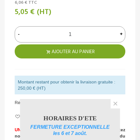
6,06 €
TTC
5,05 €
(HT)
-
+
AJOUTER AU PANIER
Montant restant pour obtenir la livraison gratuite :
250,00 € (HT)
×
Référence:
091201
Aimer
0
HORAIRES D'ETE
FERMETURE EXCEPTIONNELLE
UNE PROBLEMATIQUE DE NETTOYAGE ?
Contactez
les 6 et 7 août.
nos experts
pour vous accompagner dans
le choix du