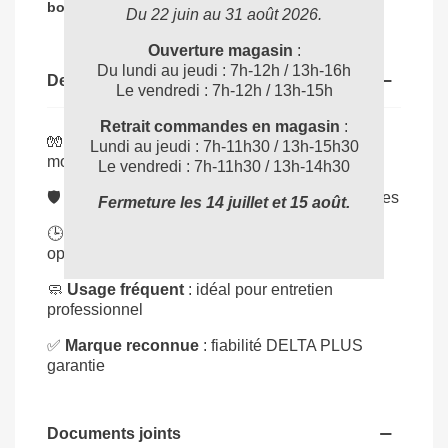
04 72 78 87 87
bon produit
:
Du 22 juin au 31 août 2026.
Ouverture magasin
:
Du lundi au jeudi : 7h-12h / 13h-16h
Description
Le vendredi : 7h-12h / 13h-15h
Retrait commandes en magasin
:
🧤
Latex souple
: excellente liberté de
Lundi au jeudi : 7h-11h30 / 13h-15h30
mouvement
Le vendredi : 7h-11h30 / 13h-14h30
🛡️
Protection fiable
: contre produits et salissures
Fermeture les 14 juillet et 15 août.
🕒
Confort durable
: ajustement ergonomique
optimal
🧼
Usage fréquent
: idéal pour entretien
professionnel
✅
Marque reconnue
: fiabilité DELTA PLUS
garantie
Documents joints