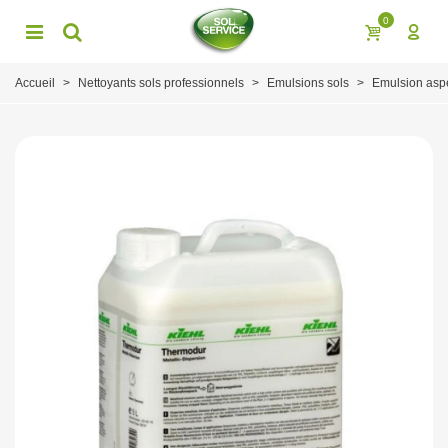
0
Accueil
>
Nettoyants sols professionnels
>
Emulsions sols
>
Emulsion aspec