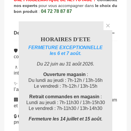
nos experts
pour vous accompagner dans
le choix du
04 72 78 87 87
bon produit
:
×
Description
HORAIRES D'ETE
FERMETURE EXCEPTIONNELLE
🛡
Protection durable
: forme un film résistant
les 6 et 7 août.
contre l’usure et les salissures.
Du 22 juin au 31 août 2026.
🚶
Haute résistance
: supporte les passages
intensifs et l’entretien fréquent.
Ouverture magasin
:
Du lundi au jeudi : 7h-12h / 13h-16h
✨
Finition brillante
: redonne éclat et valorise
Le vendredi : 7h-12h / 13h-15h
l’aspect des sols.
Retrait commandes en magasin
:
🏢
Polyvalent
: adapté aux sols en PVC, linoléum
Lundi au jeudi : 7h-11h30 / 13h-15h30
et pierres naturelles traitées.
Le vendredi : 7h-11h30 / 13h-14h30
🔒
Qualité Kiehl
: référence en entretien et
Fermeture les 14 juillet et 15 août.
protection des sols professionnels.