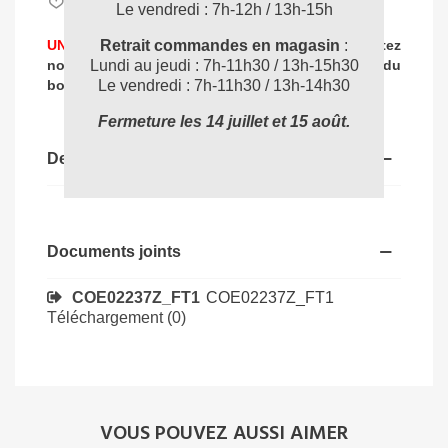
Aimer
0
Le vendredi : 7h-12h / 13h-15h
Retrait commandes en magasin
:
UNE PROBLEMATIQUE DE NETTOYAGE ?
Contactez
Lundi au jeudi : 7h-11h30 / 13h-15h30
nos experts
pour vous accompagner dans
le choix du
04 72 78 87 87
Le vendredi : 7h-11h30 / 13h-14h30
bon produit
:
Fermeture les 14 juillet et 15 août.
Description
Documents joints
COE02237Z_FT1
COE02237Z_FT1
Téléchargement (0)
VOUS POUVEZ AUSSI AIMER