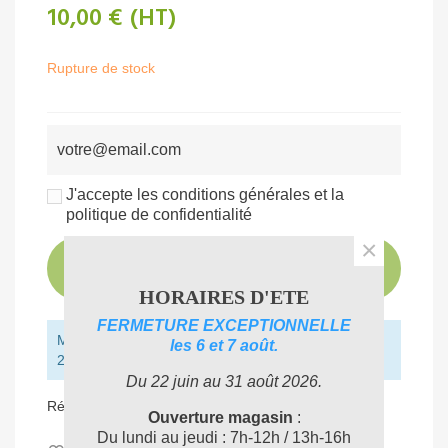
10,00 €
(HT)
Rupture de stock
J'accepte les conditions générales et la
politique de confidentialité
×
PRÉVENEZ-MOI LORSQUE LE PRODUIT
EST DISPONIBLE
HORAIRES D'ETE
FERMETURE EXCEPTIONNELLE
Montant restant pour obtenir la livraison gratuite :
les 6 et 7 août.
250,00 € (HT)
Du 22 juin au 31 août 2026.
Référence:
CO473140
Ouverture magasin
:
Du lundi au jeudi : 7h-12h / 13h-16h