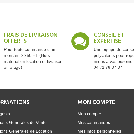
FRAIS DE LIVRAISON
CONSEIL ET
OFFERTS
EXPERTISE
Pour toute commande d'un
Une équipe de consei
montant > 250 HT (Hors
polyvalents pour rép
matériel en location et livraison
mieux à vos besoins.
en étage)
04 72 78 87 87
ORMATIONS
MON COMPTE
gasin
Mon compte
ions Générales de Vente
Mes commandes
ions Générales de Location
Mes infos personnelles