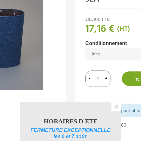
20,59 €
TTC
17,16 €
(HT)
Conditionnement
-
+
×
Montant restant pour obteni
HORAIRES D'ETE
Référence:
0109060
FERMETURE EXCEPTIONNELLE
Aimer
0
les 6 et 7 août.