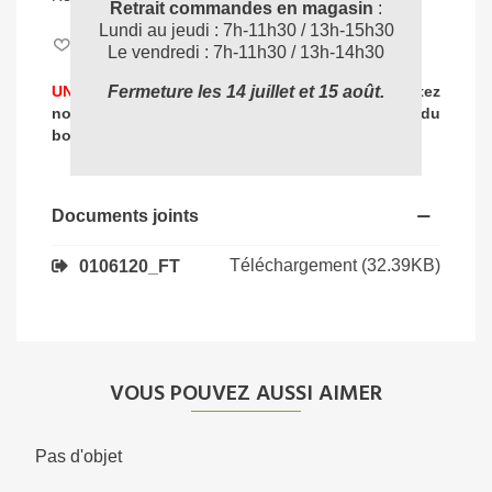
Retrait commandes en magasin
:
Lundi au jeudi : 7h-11h30 / 13h-15h30
Aimer
0
Le vendredi : 7h-11h30 / 13h-14h30
UNE PROBLEMATIQUE DE NETTOYAGE ?
Contactez
Fermeture les 14 juillet et 15 août.
nos experts
pour vous accompagner dans
le choix du
04 72 78 87 87
bon produit
:
Documents joints
Téléchargement (32.39KB)
0106120_FT
VOUS POUVEZ AUSSI AIMER
Pas d'objet