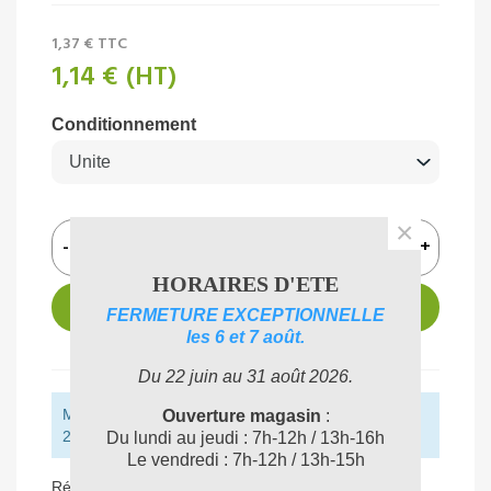
1,37 €
TTC
1,14 €
(HT)
Conditionnement
×
-
+
HORAIRES D'ETE
AJOUTER AU PANIER
FERMETURE EXCEPTIONNELLE
les 6 et 7 août.
Du 22 juin au 31 août 2026.
Montant restant pour obtenir la livraison gratuite :
Ouverture magasin
:
250,00 € (HT)
Du lundi au jeudi : 7h-12h / 13h-16h
Le vendredi : 7h-12h / 13h-15h
Référence:
0106120