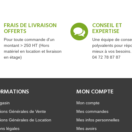
FRAIS DE LIVRAISON
CONSEIL ET
OFFERTS
EXPERTISE
Pour toute commande d'un
Une équipe de consei
montant > 250 HT (Hors
polyvalents pour rép
matériel en location et livraison
mieux à vos besoins.
en étage)
04 72 78 87 87
ORMATIONS
MON COMPTE
gasin
Mon compte
ions Générales de Vente
Mes commandes
ions Générales de Location
Mes infos personnelles
ns légales
Mes avoirs