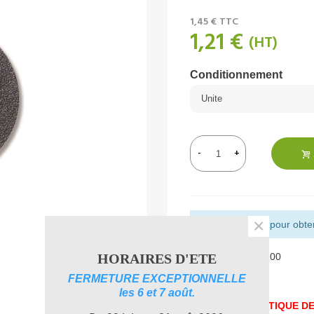
1,45 €
TTC
1,21 €
(HT)
Conditionnement
-
+
×
Montant restant pour obteni
HORAIRES D'ETE
Référence:
0106100
Aimer
0
FERMETURE EXCEPTIONNELLE
les 6 et 7 août.
UNE PROBLEMATIQUE DE