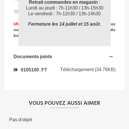
Retrait commandes en magasin
:
Lundi au jeudi : 7h-11h30 / 13h-15h30
Aimer
0
Le vendredi : 7h-11h30 / 13h-14h30
UNE PROBLEMATIQUE DE NETTOYAGE ?
Contactez
Fermeture les 14 juillet et 15 août.
nos experts
pour vous accompagner dans
le choix du
04 72 78 87 87
bon produit
:
Documents joints
Téléchargement (34.76KB)
0105100_FT
VOUS POUVEZ AUSSI AIMER
Pas d'objet