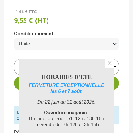
11,46 €
TTC
9,55 €
(HT)
Conditionnement
×
-
+
HORAIRES D'ETE
AJOUTER AU PANIER
FERMETURE EXCEPTIONNELLE
les 6 et 7 août.
Du 22 juin au 31 août 2026.
Montant restant pour obtenir la livraison gratuite :
Ouverture magasin
:
250,00 € (HT)
Du lundi au jeudi : 7h-12h / 13h-16h
Le vendredi : 7h-12h / 13h-15h
Référence:
0105100