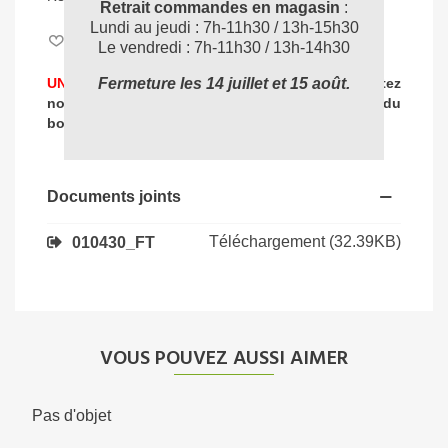
Retrait commandes en magasin
:
Lundi au jeudi : 7h-11h30 / 13h-15h30
Aimer
0
Le vendredi : 7h-11h30 / 13h-14h30
UNE PROBLEMATIQUE DE NETTOYAGE ?
Contactez
Fermeture les 14 juillet et 15 août.
nos experts
pour vous accompagner dans
le choix du
04 72 78 87 87
bon produit
:
Documents joints
Téléchargement (32.39KB)
010430_FT
VOUS POUVEZ AUSSI AIMER
Pas d'objet