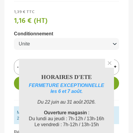
1,39 €
TTC
1,16 €
(HT)
Conditionnement
×
-
+
HORAIRES D'ETE
AJOUTER AU PANIER
FERMETURE EXCEPTIONNELLE
les 6 et 7 août.
Du 22 juin au 31 août 2026.
Montant restant pour obtenir la livraison gratuite :
Ouverture magasin
:
250,00 € (HT)
Du lundi au jeudi : 7h-12h / 13h-16h
Le vendredi : 7h-12h / 13h-15h
Référence:
010430