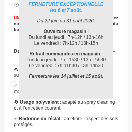
FERMETURE EXCEPTIONNELLE
Aimer
0
les 6 et 7 août.
UNE PROBLEMATIQUE DE NETTOYAGE ?
Contactez
Du 22 juin au 31 août 2026.
nos experts
pour vous accompagner dans
le choix du
04 72 78 87 87
bon produit
:
Ouverture magasin
:
Du lundi au jeudi : 7h-12h / 13h-16h
Le vendredi : 7h-12h / 13h-15h
Description
Retrait commandes en magasin
:
Lundi au jeudi : 7h-11h30 / 13h-15h30
Le vendredi : 7h-11h30 / 13h-14h30
🧽
Nettoyage efficace
: retire salissures
superficielles et traces.
Fermeture les 14 juillet et 15 août.
📏
Diamètre 380 mm
: parfait pour machines
monobrosses ou autolaveuses.
🔄
Usage polyvalent
: adapté au spray cleaning
et à l’entretien courant.
✨
Redonne de l’éclat
: améliore l’aspect des sols
protégés.