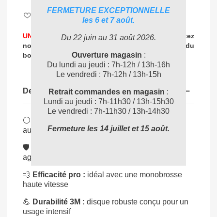
FERMETURE EXCEPTIONNELLE
Aimer
0
les 6 et 7 août.
UNE PROBLEMATIQUE DE NETTOYAGE ?
Contactez
Du 22 juin au 31 août 2026.
nos experts
pour vous accompagner dans
le choix du
04 72 78 87 87
Ouverture magasin
:
bon produit
:
Du lundi au jeudi : 7h-12h / 13h-16h
Le vendredi : 7h-12h / 13h-15h
Description
Retrait commandes en magasin
:
Lundi au jeudi : 7h-11h30 / 13h-15h30
Le vendredi : 7h-11h30 / 13h-14h30
⚪
Lustrage parfait :
redonne brillance et éclat
Fermeture les 14 juillet et 15 août.
aux sols traités
🛡️
Respect des surfaces :
polit sans rayer ni
agresser
💨
Efficacité pro :
idéal avec une monobrosse
haute vitesse
💪
Durabilité 3M :
disque robuste conçu pour un
usage intensif