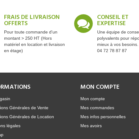
FRAIS DE LIVRAISON
CONSEIL ET
OFFERTS
EXPERTISE
Pour toute commande d'un
Une équipe de consei
montant > 250 HT (Hors
polyvalents pour rép
matériel en location et livraison
mieux à vos besoins.
en étage)
04 72 78 87 87
ORMATIONS
MON COMPTE
gasin
Mon compte
ions Générales de Vente
Mes commandes
ions Générales de Location
Mes infos personnelles
ns légales
Mes avoirs
ap