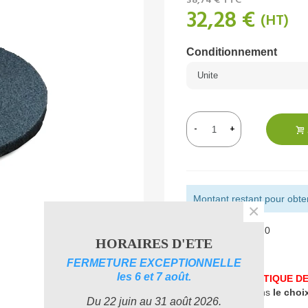
38,74 €
TTC
32,28 €
(HT)
Conditionnement
-
+
Montant restant pour obteni
×
Référence:
189120
HORAIRES D'ETE
Aimer
0
FERMETURE EXCEPTIONNELLE
les 6 et 7 août.
UNE PROBLEMATIQUE DE
accompagner dans
le choi
Du 22 juin au 31 août 2026.