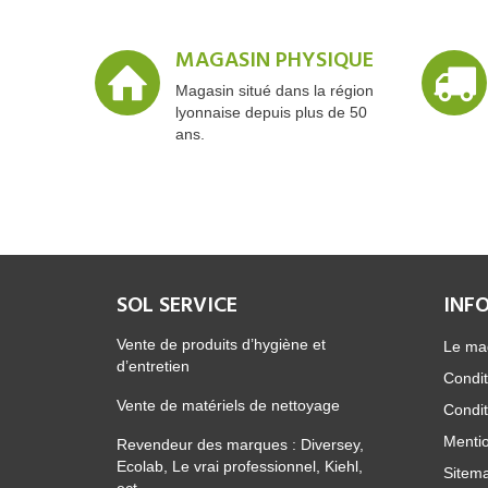
MAGASIN PHYSIQUE
Magasin situé dans la région
lyonnaise depuis plus de 50
ans.
SOL SERVICE
INF
Vente de produits d’hygiène et
Le ma
d’entretien
Condit
Vente de matériels de nettoyage
Condit
Mentio
Revendeur des marques : Diversey,
Ecolab, Le vrai professionnel, Kiehl,
Sitem