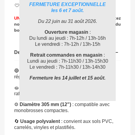
FERMETURE EXCEPTIONNELLE
Aimer
0
les 6 et 7 août.
UNE PROBLEMATIQUE DE NETTOYAGE ?
Contactez
Du 22 juin au 31 août 2026.
nos experts
pour vous accompagner dans
le choix du
04 72 78 87 87
bon produit
:
Ouverture magasin
:
Du lundi au jeudi : 7h-12h / 13h-16h
Le vendredi : 7h-12h / 13h-15h
Description
Retrait commandes en magasin
:
Lundi au jeudi : 7h-11h30 / 13h-15h30
Le vendredi : 7h-11h30 / 13h-14h30
🔵
Nettoyage humide
: idéal pour entretien
régulier sans agressivité.
Fermeture les 14 juillet et 15 août.
🧽
Enlève marques & saletés
: parfait pour
rafraîchir les sols durs.
⚙️
Diamètre 305 mm (12")
: compatible avec
monobrosses compactes.
🔄
Usage polyvalent
: convient aux sols PVC,
carrelés, vinyles et plastifiés.