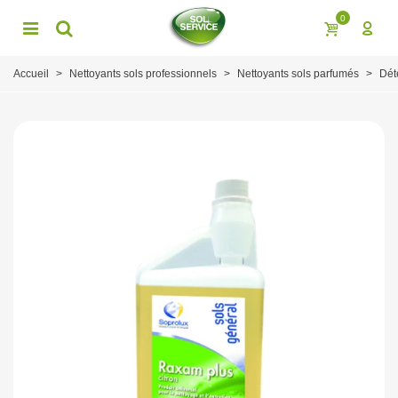
0
Accueil
>
Nettoyants sols professionnels
>
Nettoyants sols parfumés
>
Dét