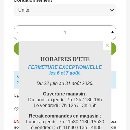
Conditionnement
-
+
×
AJOUTER AU PANIER
HORAIRES D'ETE
FERMETURE EXCEPTIONNELLE
les 6 et 7 août.
Montant restant pour obtenir la livraison gratuite :
250,00 € (HT)
Du 22 juin au 31 août 2026.
Ouverture magasin
:
Référence:
212210
Du lundi au jeudi : 7h-12h / 13h-16h
Le vendredi : 7h-12h / 13h-15h
Aimer
0
Retrait commandes en magasin
:
UNE PROBLEMATIQUE DE NETTOYAGE ?
Contactez
Lundi au jeudi : 7h-11h30 / 13h-15h30
nos experts
pour vous accompagner dans
le choix du
Le vendredi : 7h-11h30 / 13h-14h30