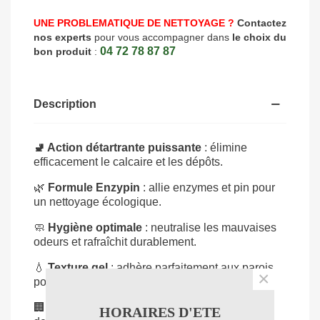
UNE PROBLEMATIQUE DE NETTOYAGE ?
Contactez
nos experts
pour vous accompagner dans
le choix du
04 72 78 87 87
bon produit
:
Description
🚽 Action détartrante puissante
: élimine
efficacement le calcaire et les dépôts.
🌿
Formule Enzypin
: allie enzymes et pin pour
un nettoyage écologique.
🧼
Hygiène optimale
: neutralise les mauvaises
odeurs et rafraîchit durablement.
💧
Texture gel
: adhère parfaitement aux parois
×
pour une action prolongée.
🏢
Usage professionnel
: idéal pour sanitaires
HORAIRES D'ETE