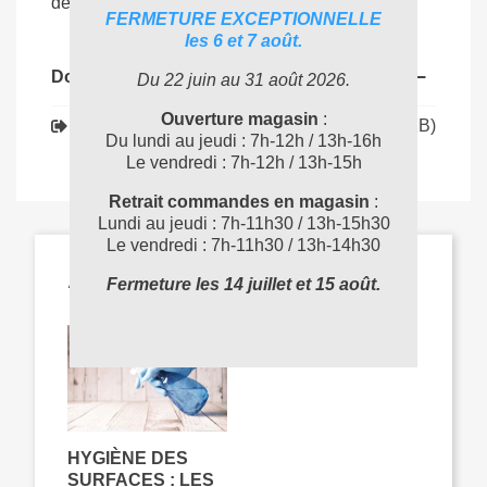
de bureaux, hôtels, écoles et collectivités.
FERMETURE EXCEPTIONNELLE
les 6 et 7 août.
Documents joints
Du 22 juin au 31 août 2026.
Ouverture magasin
:
Téléchargement (172.44KB)
AC5326_FT
Du lundi au jeudi : 7h-12h / 13h-16h
Le vendredi : 7h-12h / 13h-15h
Retrait commandes en magasin
:
Lundi au jeudi : 7h-11h30 / 13h-15h30
Le vendredi : 7h-11h30 / 13h-14h30
ARTICLES LIÉS
Fermeture les 14 juillet et 15 août.
HYGIÈNE DES
SURFACES : LES