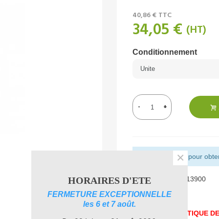
40,86 €
TTC
34,05 €
(HT)
Conditionnement
-
+
×
Montant restant pour obteni
HORAIRES D'ETE
Référence:
NET013900
Aimer
0
FERMETURE EXCEPTIONNELLE
les 6 et 7 août.
UNE PROBLEMATIQUE DE