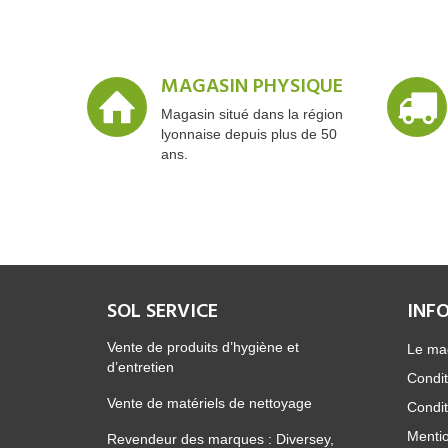
MAGASIN PHYSIQUE
Magasin situé dans la région
lyonnaise depuis plus de 50
ans.
SOL SERVICE
INF
Vente de produits d’hygiène et
Le ma
d’entretien
Condit
Vente de matériels de nettoyage
Condit
Mentio
Revendeur des marques : Diversey,