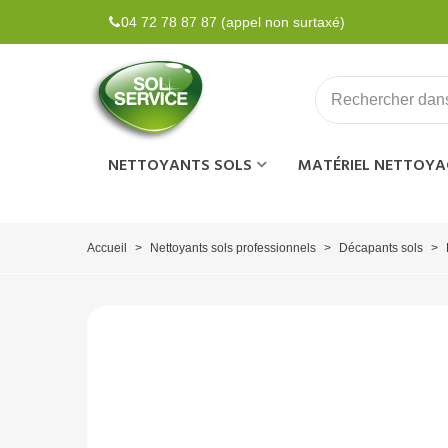
04 72 78 87 87 (appel non surtaxé)
NETTOYANTS SOLS
MATÉRIEL NETTOYA
Accueil
>
Nettoyants sols professionnels
>
Décapants sols
>