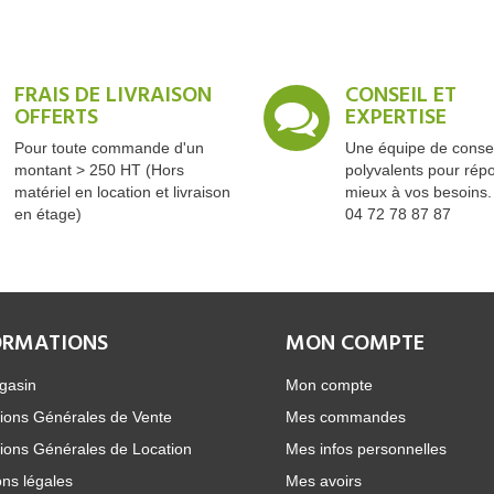
FRAIS DE LIVRAISON
CONSEIL ET
OFFERTS
EXPERTISE
Pour toute commande d'un
Une équipe de consei
montant > 250 HT (Hors
polyvalents pour rép
matériel en location et livraison
mieux à vos besoins.
en étage)
04 72 78 87 87
ORMATIONS
MON COMPTE
gasin
Mon compte
ions Générales de Vente
Mes commandes
ions Générales de Location
Mes infos personnelles
ns légales
Mes avoirs